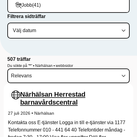
ö
Jobb
(41)
r
Filtrera sidträffar
N
ä
r
507 träffar
h
Du sökte på "
*
" • Närhälsan • webbsidor
ä
l
Närhälsan Herrestad
s
barnavårdscentral
a
27 juli 2026
•
Närhälsan
n
Kontakta oss E-tjänster Logga in till e-tjänster via 1177
Telefonnummer 010 - 441 64 40 Telefontider måndag -
s