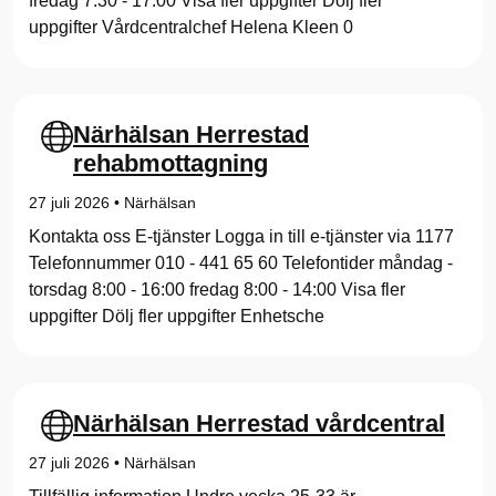
fredag 7:30 - 17:00 Visa fler uppgifter Dölj fler
t
uppgifter Vårdcentralchef Helena Kleen 0
a
r
Närhälsan Herrestad
t
rehabmottagning
s
27 juli 2026
•
Närhälsan
Kontakta oss E-tjänster Logga in till e-tjänster via 1177
i
Telefonnummer 010 - 441 65 60 Telefontider måndag -
d
torsdag 8:00 - 16:00 fredag 8:00 - 14:00 Visa fler
uppgifter Dölj fler uppgifter Enhetsche
a
Närhälsan Herrestad vårdcentral
27 juli 2026
•
Närhälsan