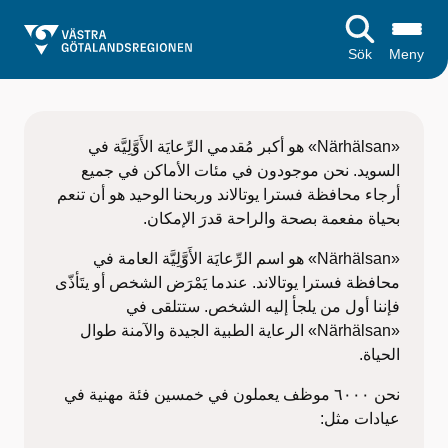
Sök
Meny
ع
ن
«Närhälsan» هو أكبر مُقدمي الرِّعايَة الأَوَّلِيَّة في
«
السويد. نحن موجودون في مئات الأماكن في جميع
أرجاء محافظة فسترا يوتالاند وربحنا الوحيد هو أن تنعم
N
بحياة مفعمة بصحة والراحة قدرَ الإمكان.
ä
«Närhälsan» هو اسم الرِّعايَة الأَوَّلِيَّة العامة في
r
محافظة فسترا يوتالاند. عندما يَمْرَض الشخص أو يتَأذّى
فإننا أول من يلجأ إليه الشخص. ستتلقى في
h
«Närhälsan» الرعاية الطبية الجيدة والآمنة طوال
الحياة.
ä
نحن ٦٠٠٠ موظف يعملون في خمسين فئة مهنية في
l
عيادات مثل: