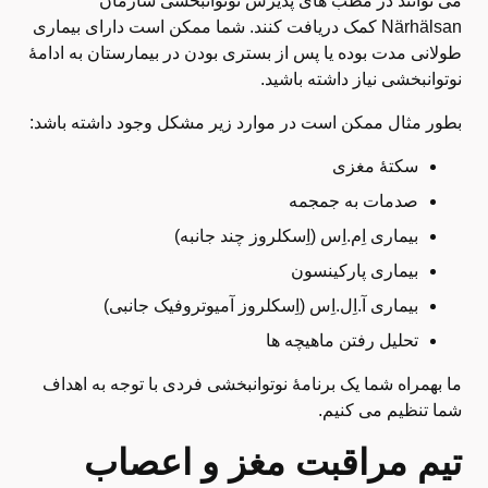
می توانند در مطب های پذیرش نوتوانبخشی سازمان
Närhälsan کمک دریافت کنند. شما ممکن است دارای بیماری
طولانی مدت بوده یا پس از بستری بودن در بیمارستان به ادامۀ
نوتوانبخشی نیاز داشته باشید.
بطور مثال ممکن است در موارد زیر مشکل وجود داشته باشد:
سکتۀ مغزی
صدمات به جمجمه
بیماری اِم.اِس (اِسکلروز چند جانبه)
بیماری پارکینسون
بیماری آ.اِل.اِس (اِسکلروز آمیوتروفیک جانبی)
تحلیل رفتن ماهیچه ها
ما بهمراه شما یک برنامۀ نوتوانبخشی فردی با توجه به اهداف
شما تنظیم می کنیم.
تیم مراقبت مغز و اعصاب