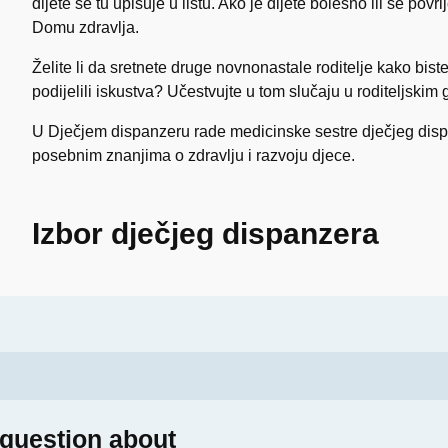
dijete se tu upisuje u listu. Ako je dijete bolesno ili se povr
Domu zdravlja.
Želite li da sretnete druge novnonastale roditelje kako biste
podijelili iskustva? Učestvujte u tom slučaju u roditeljskim
U Dječjem dispanzeru rade medicinske sestre dječjeg dispa
posebnim znanjima o zdravlju i razvoju djece.
Izbor dječjeg dispanzera
 question about