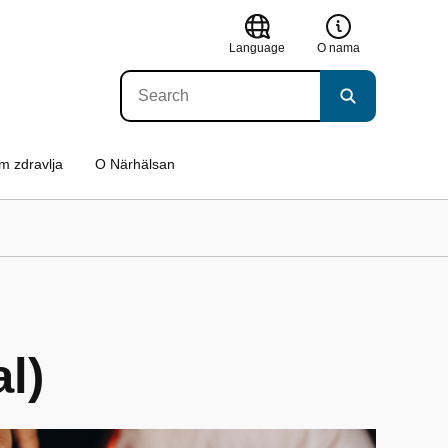
Language
O nama
om zdravlja
O Närhälsan
l)