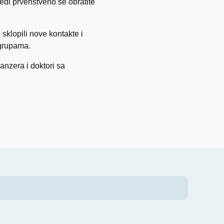
ijedi prvenstveno se obratite
 sklopili nove kontakte i
 grupama.
nzera i doktori sa