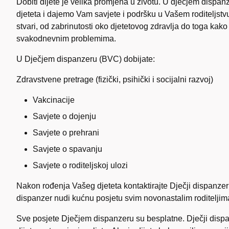
Dobiti dijete je velika promjena u životu. U dječjem dispa
djeteta i dajemo Vam savjete i podršku u Vašem roditeljstvu
stvari, od zabrinutosti oko djetetovog zdravlja do toga kako 
svakodnevnim problemima.
U Dječjem dispanzeru (BVC) dobijate:
Zdravstvene pretrage (fizički, psihički i socijalni razvoj)
Vakcinacije
Savjete o dojenju
Savjete o prehrani
Savjete o spavanju
Savjete o roditeljskoj ulozi
Nakon rođenja Vašeg djeteta kontaktirajte Dječji dispanzer 
dispanzer nudi kućnu posjetu svim novonastalim roditeljim
Sve posjete Dječjem dispanzeru su besplatne. Dječji dispa