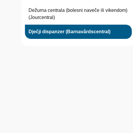
Dežurna centrala (bolesni naveče ili vikendom)
(Jourcentral)
Dječji dispanzer (Barnavårdscentral)