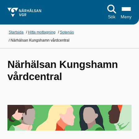
Sök
Meny
Startsida
/
Hitta mottagning
/
Sotenäs
/
Närhälsan Kungshamn vårdcentral
Närhälsan Kungshamn
vårdcentral