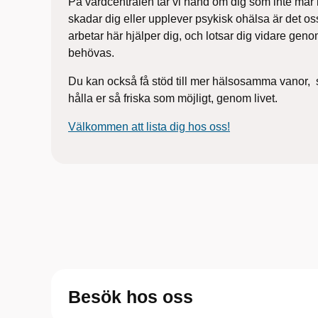
På vårdcentralen tar vi hand om dig som inte mår
​
skadar dig eller upplever psykisk
ohälsa är det os
arbetar här
hjälper dig, och lotsar dig vidare ge
behövas.
Du kan också få stöd till mer hälsosamma vanor,
​
hålla er så friska som
möjligt, genom livet.
Välkommen att lista dig hos oss!
Besök hos oss