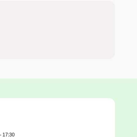
a/1177. Vid bokning av tid till läkare gäller det
on på 031-747 85 00.
för provtagning via e-tjänster här på hemsidan,
läkare. För provtagning och undersökning som
- 17:30