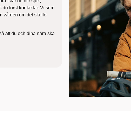
bra. När du blir sjuk,
s du först kontaktar. Vi som
nom vården om det
skulle
så att du och dina nära ska