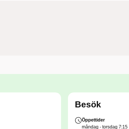
äkartider (fysiska besök på vårdcentralen) att boka via vår hemsid
 så är de bokade redan. Välkommen då att kontakta oss per telef
ium vardagar mellan klockan 10:00 och 11:00 eller boka webbtid 
tera att vid provtagning måste det alltid finnas ordination från 
kriven remiss.
tförs endast tisdag - torsdag.
Besök
Öppettider
måndag - torsdag
7:15 