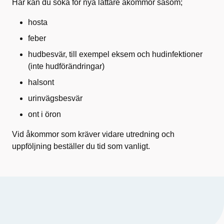
Här kan du söka för nya lättare åkommor
såsom;
hosta
feber
hudbesvär, till exempel eksem och hudinfektioner
(inte hudförändringar)
halsont
urinvägsbesvär
ont i öron
Vid åkommor som kräver vidare utredning och
uppföljning beställer du tid som vanligt.