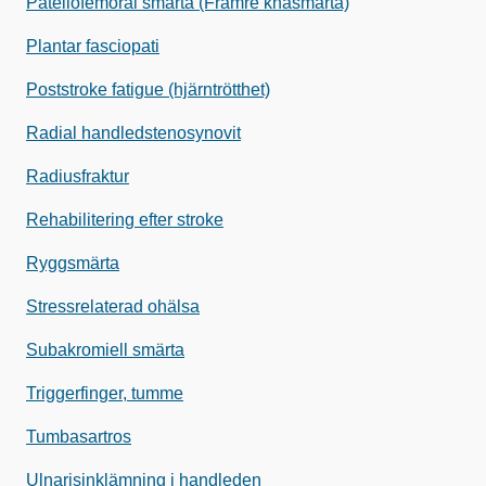
Patellofemoral smärta (Främre knäsmärta)
Plantar fasciopati
Poststroke fatigue (hjärntrötthet)
Radial handledstenosynovit
Radiusfraktur
Rehabilitering efter stroke
Ryggsmärta
Stressrelaterad ohälsa
Subakromiell smärta
Triggerfinger, tumme
Tumbasartros
Ulnarisinklämning i handleden