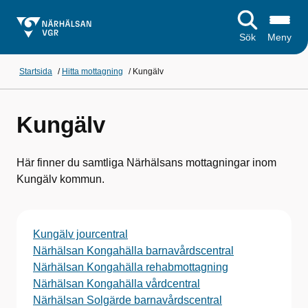
Sök
Meny
Startsida
/
Hitta mottagning
/
Kungälv
Kungälv
Här finner du samtliga Närhälsans mottagningar inom
Kungälv kommun.
Kungälv jourcentral
Närhälsan Kongahälla barnavårdscentral
Närhälsan Kongahälla rehabmottagning
Närhälsan Kongahälla vårdcentral
Närhälsan Solgärde barnavårdscentral