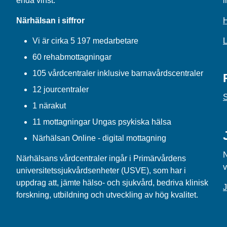
enda vinst.
i
Närhälsan i siffror
H
Vi är cirka 5 197 medarbetare
L
60 rehabmottagningar
105 vårdcentraler inklusive barnavårdscentraler
12 jourcentraler
S
1 närakut
11 mottagningar Ungas psykiska hälsa
Närhälsan Online - digital mottagning
N
Närhälsans vårdcentraler ingår i Primärvårdens
v
universitetssjukvårdsenheter (USVE), som har i
uppdrag att, jämte hälso- och sjukvård, bedriva klinisk
forskning, utbildning och utveckling av hög kvalitet.