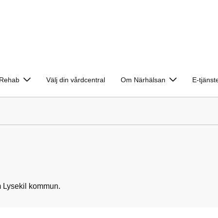
Rehab
Välj din vårdcentral
Om Närhälsan
E-tjänst
m Lysekil kommun.