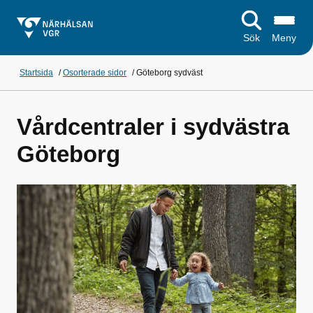
Sök
Meny
Startsida
/
Osorterade sidor
/
Göteborg sydväst
Vårdcentraler i sydvästra
Göteborg