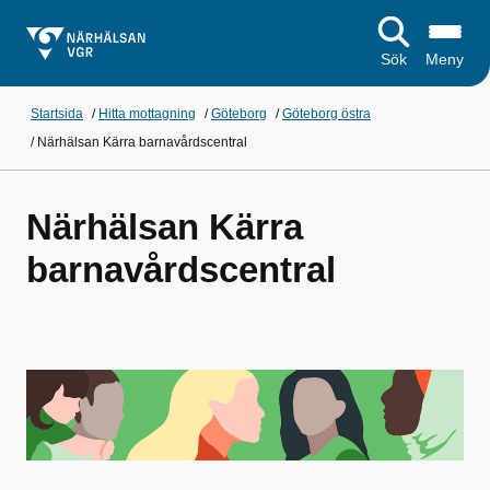
Sök
Meny
Startsida
/
Hitta mottagning
/
Göteborg
/
Göteborg östra
/
Närhälsan Kärra barnavårdscentral
Närhälsan Kärra
barnavårdscentral