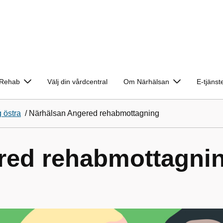
Rehab
Välj din vårdcentral
Om Närhälsan
E-tjänst
 östra
/
Närhälsan Angered rehabmottagning
red rehabmottagni