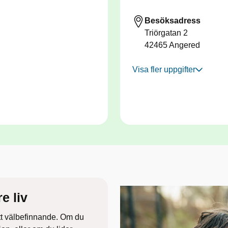
Besöksadress
Triörgatan 2
42465
Angered
Visa fler uppgifter
e liv​
tt välbefinnande. Om du