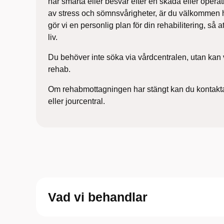
har smärta eller besvär
efter en skada eller operat
av
stress och sömnsvårigheter, är du välkommen h
gör vi en personlig plan för din
rehabilitering, så a
liv.
Du behöver inte söka via vårdcentralen,
utan kan 
rehab.
Om rehabmottagningen har stängt kan du kontakta
eller jourcentral.
Vad vi behandlar