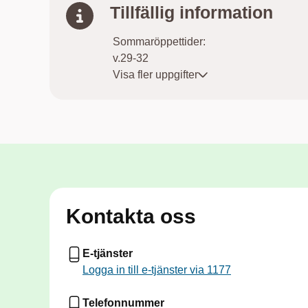
Tillfällig information
Sommaröppettider:
v.29-32
Mån - ons 7.30-17.00
Visa fler uppgifter
Tor 7.30-16.00
Fre 7.30-14.30
Kontakta oss
E-tjänster
Logga in till e-tjänster via 1177
Telefonnummer