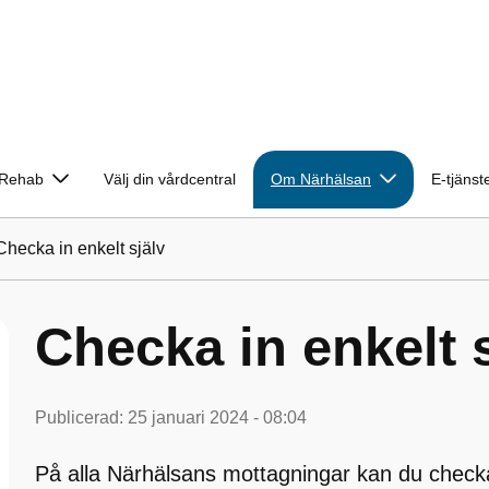
Rehab
Välj din vårdcentral
Om Närhälsan
E-tjänst
Checka in enkelt själv
Checka in enkelt 
Publicerad:
25 januari 2024 - 08:04
På alla Närhälsans mottagningar kan du check