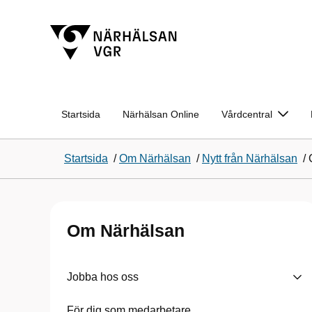
Startsida
Närhälsan Online
Vårdcentral
Startsida
/
Om Närhälsan
/
Nytt från Närhälsan
/
Om Närhälsan
Jobba hos oss
För dig som medarbetare