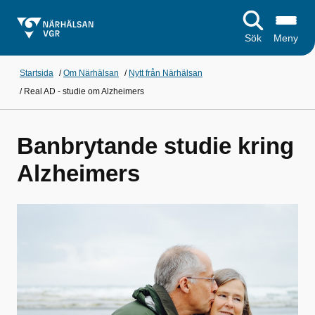
Sök
Meny
Startsida
/
Om Närhälsan
/
Nytt från Närhälsan
/
Real AD - studie om Alzheimers
Banbrytande studie kring
Alzheimers