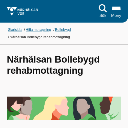
Sök
Meny
Startsida
/
Hitta mottagning
/
Bollebygd
/
Närhälsan Bollebygd rehabmottagning
Närhälsan Bollebygd
rehabmottagning