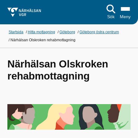
Sök
Meny
Startsida
/
Hitta mottagning
/
Göteborg
/
Göteborg östra centrum
/
Närhälsan Olskroken rehabmottagning
Närhälsan Olskroken
rehabmottagning