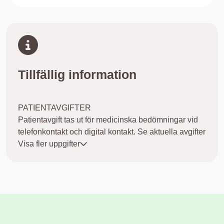
Tillfällig information
PATIENTAVGIFTER
Patientavgift tas ut för medicinska bedömningar vid
telefonkontakt och digital kontakt. Se aktuella avgifter
på 1177.se/patientavgifter.
Visa fler uppgifter
SJÄLVINCHECKNING
Vi önskar att du checkar in ditt besök själv. Mer
information finns på plats när du kommer samt i din
kallelse.