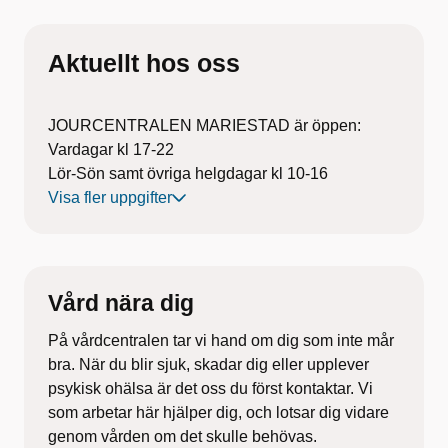
Aktuellt hos oss
JOURCENTRALEN MARIESTAD är öppen:
Vardagar kl 17-22
Lör-Sön samt övriga helgdagar kl 10-16
Vid behov av en akut tid dessa dagar kan du
Visa fler uppgifter
webboka dig via 1177, alternativt kontakta 1177
via telefon för att bli inbokad.
Telefon till Mariestads jourcentral för övriga frågor,
ej rådgivning och inbokning 0501-62751, svarar
Vård nära dig
endast i i mån av tid.
På vårdcentralen tar vi hand om dig som inte mår
bra. När du blir sjuk, skadar dig eller upplever
psykisk
ohälsa är det oss du först kontaktar. Vi
som arbetar här
hjälper dig, och lotsar dig vidare
genom vården om det
skulle behövas.