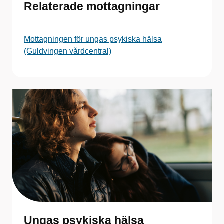
Relaterade mottagningar
Mottagningen för ungas psykiska hälsa
(Guldvingen vårdcentral)
Ungas psykiska hälsa