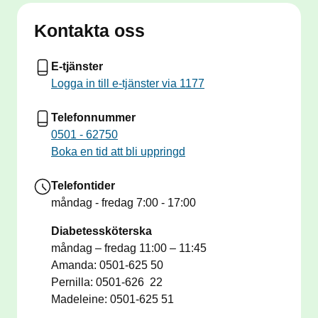
TIDSBOKNING VIA WEBB
Nu kan du boka en webbtid på 1177 för vissa akuta
Kontakta oss
besvär, finns begränsat med tider som blir
tillgängliga dagen innan. Läs mer på 1177 "boka tid"
E-tjänster
Logga in till e-tjänster via 1177
ÄLDREMOTTAGNING 75+ Direktnummer för dig
som är 75 år eller äldre vardagar kl 8:10-9:30 0501-
Telefonnummer
62668
0501 - 62750
Boka en tid att bli uppringd
BARNMOTTAGNING upp till 16 år Direktnummer för
för barn/ungdom 16 år eller yngre, telefontid varje
Telefontider
vardag 8:10-9:30 0501-62759.
måndag - fredag
7:00 - 17:00
VACCINATION
Diabetessköterska
Information om alla typer av vaccinationer finns på
måndag – fredag 11:00 – 11:45
1177 där du också bokar din vaccinationstid.
Amanda: 0501-625 50
https://www.1177.se/Vastra-Gotaland/undersokning-
Pernilla: 0501-626 22
behandling/vaccinationer/
Madeleine: 0501-625 51