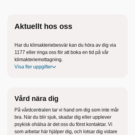
Aktuellt hos oss
Har du klimakteriebesvär kan du höra av dig via
1177 eller ringa oss för att boka en tid på vår
klimakteriemottagning.
Visa fler uppgifter
Önskar du vaccinera dig mot TBE eller bältros.
Ring oss för att boka tid.
Besök gärna vårt hälsorum för att ta blodtrycket,
Vård nära dig
puls, längd och vikt.
På vårdcentralen tar vi hand om dig som inte mår
bra. När du blir sjuk, skadar dig eller upplever
Vi har inga drop-in tider. Alla besök hos läkare,
psykisk
ohälsa är det oss du först kontaktar. Vi
sjuksköterska, undersköterska, labb och
som arbetar här
hjälper dig, och lotsar dig vidare
samtalsmottagningen måste tidsbokas.