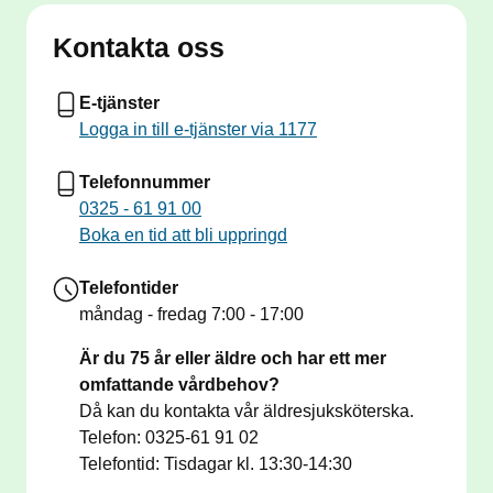
hudförändringar).
Kontakta oss
Vi erbjuder personlig telefonkontakt för dig som är
E-tjänster
listad hos oss och har fyllt 75 år. Våra
Logga in till e-tjänster via 1177
äldresjuksköterskor Ulrika och Eva-Lena finns
tillgängliga för rådgivning och stöd i vårdfrågor när
Telefonnummer
det gäller äldres hälsa. Du kan ringa direkt via
0325 - 61 91 00
telefonnummer 0325-619102 på tisdagar mellan
Boka en tid att bli uppringd
klockan 13.30 och 14.30.
Telefontider
Vaccinera dig mot TBE. Ring oss för att boka tid.
måndag - fredag
7:00 - 17:00
(260624)
Är du 75 år eller äldre och har ett mer
omfattande vårdbehov?
Då kan du kontakta vår äldresjuksköterska.
Telefon: 0325-61 91 02
Telefontid: Tisdagar kl. 13:30-14:30