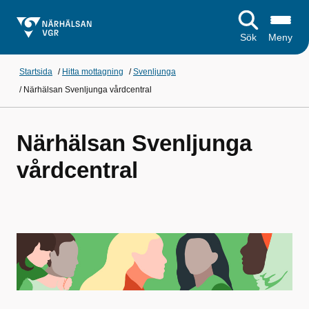
Sök
Meny
Startsida
/
Hitta mottagning
/
Svenljunga
/
Närhälsan Svenljunga vårdcentral
Närhälsan Svenljunga
vårdcentral