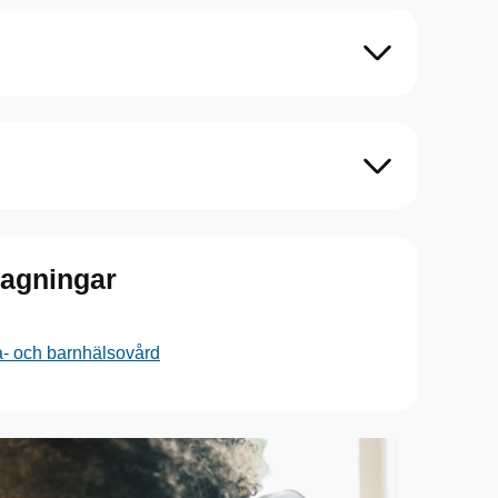
tagningar
a- och barnhälsovård