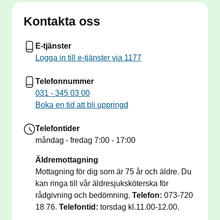
Vi har fortsatt utökat vaccinationsutbud, boka tid via
våra e-tjänster. Saknar du något vaccin? Hör av dig
Kontakta oss
till oss så hjälper vi dig.
Även du som är listad på annan vårdcentral är
E-tjänster
välkommen att vaccinera dig hos oss. Boka via våra
Logga in till e-tjänster via 1177
e-tjänster eller ring oss.
Telefonnummer
PROVTAGNING
031 - 345 03 00
Vi erbjuder drop-in för ordinerade prover och prover
Boka en tid att bli uppringd
med remiss från annan mottagning samt Real AD
och OPT (EJ innan helgdag). Öppettider måndag-
Telefontider
torsdag 8.00-15 och fredag 8.00-12, lunchstängt
måndag - fredag
7:00 - 17:00
12.15-13.00. Det går också att boka tid till labb via
vår hemsida.
Äldremottagning
Mottagning för dig som är 75 år och äldre. Du
RECEPT
kan ringa till vår äldresjuksköterska för
Förnyar du enklast via 1177. Här kan du även läsa
rådgivning och bedömning.
Telefon:
073-720
din journal och se dina bokade tider.
18 76.
Telefontid:
torsdag kl.11.00-12.00.