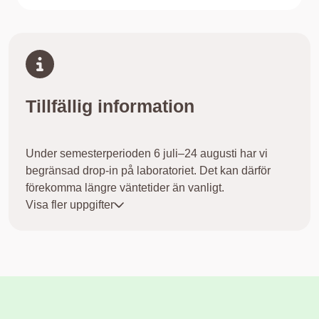
Tillfällig information
Under semesterperioden 6 juli–24 augusti har vi
begränsad drop-in på laboratoriet. Det kan därför
förekomma längre väntetider än vanligt.
Tack för din förståelse och ditt tålamod. Vi gör vårt
Visa fler uppgifter
bästa för att hjälpa dig så snart vi kan
VACCINATIONER
Nu kan alla mellan 18-26 år vaccinera sig gratis mot
HPV. Boka tid via våra 1177.