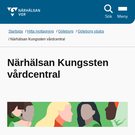
Sök
Meny
Startsida
/
Hitta mottagning
/
Göteborg
/
Göteborg västra
/
Närhälsan Kungssten vårdcentral
Närhälsan Kungssten
vårdcentral