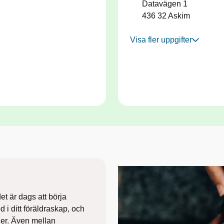
Datavägen 1
436 32
Askim
Visa fler uppgifter
et ​är dags att börja
 i ditt föräldraskap, och
ner. Även mellan