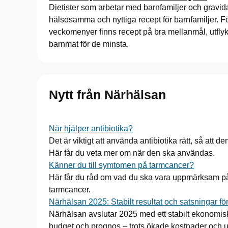
Dietister som arbetar med barnfamiljer och gravi
hälsosamma och nyttiga recept för barnfamiljer. F
veckomenyer finns recept på bra mellanmål, utfly
barnmat för de minsta.
Nytt från Närhälsan
När hjälper antibiotika?
Det är viktigt att använda antibiotika rätt, så att 
Här får du veta mer om när den ska användas.
Känner du till symtomen på tarmcancer?
Här får du råd om vad du ska vara uppmärksam på
tarmcancer.
Närhälsan 2025: Stabilt resultat och satsningar fö
Närhälsan avslutar 2025 med ett stabilt ekonomisk
budget och prognos – trots ökade kostnader och 