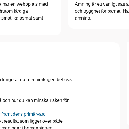
da har en webbplats med
Amning är ett vanligt sätt 
örutom färdiga
och trygghet för barnet. Hä
ktsmat, kalasmat samt
amning.
den fungerar när den verkligen behövs.
 och hur du kan minska risken för
r framtidens primärvård
t resultat som ligger över både
utmaningar i bemanningen.