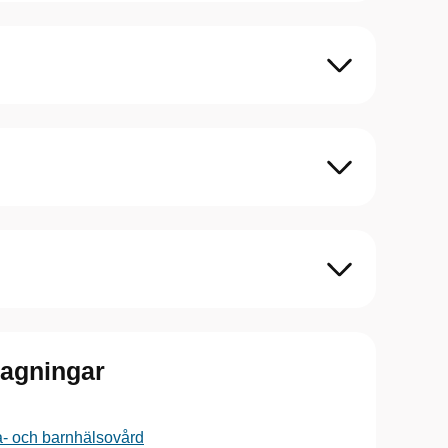
tagningar
a- och barnhälsovård