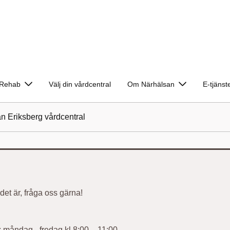
Rehab
Välj din vårdcentral
Om Närhälsan
E-tjänst
n Eriksberg vårdcentral
det är, fråga oss gärna!
et: måndag - fredag kl 8:00 – 11:00.