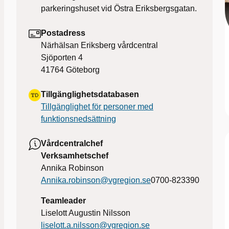
parkeringshuset vid Östra Eriksbergsgatan.
Postadress
Närhälsan Eriksberg vårdcentral
Sjöporten 4
41764
Göteborg
Tillgänglighetsdatabasen
Tillgänglighet för personer med
funktionsnedsättning
Vårdcentralchef
Verksamhetschef
Annika Robinson
Annika.robinson@vgregion.se
0700-823390
Teamleader
Liselott Augustin Nilsson
liselott.a.nilsson@vgregion.se