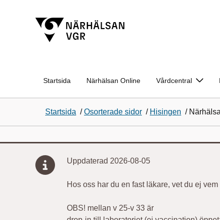
Startsida
Närhälsan Online
Vårdcentral
Startsida
/
Osorterade sidor
/
Hisingen
/
Närhälsa
Uppdaterad 2026-08-05
Hos oss har du en fast läkare, vet du ej vem 
OBS! mellan v 25-v 33 är
drop-in till laboratoriet (ej vaccination) öpp