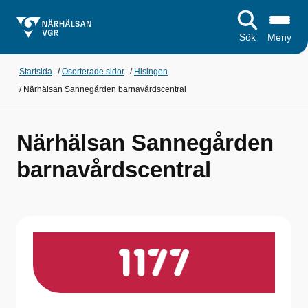
Sök
Meny
Startsida
/
Osorterade sidor
/
Hisingen
/
Närhälsan Sannegården barnavårdscentral
Närhälsan Sannegården
barnavårdscentral