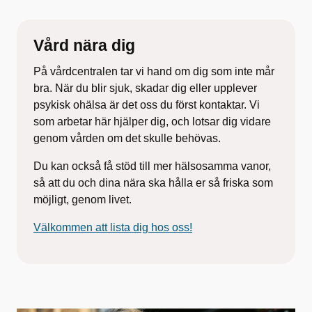
Vaccination
För vaccination mot TBE, var god ring för
tidsbokning.
Vård nära dig
På vårdcentralen tar vi hand om dig som inte mår
bra. När du blir sjuk, skadar dig eller upplever
psykisk
ohälsa är det oss du först kontaktar. Vi
som arbetar här
hjälper dig, och lotsar dig vidare
genom vården om det
skulle behövas.
Du kan också få stöd till mer hälsosamma vanor,
så att du och dina nära ska hålla er så friska som
möjligt, genom livet.
Välkommen att lista dig hos oss!