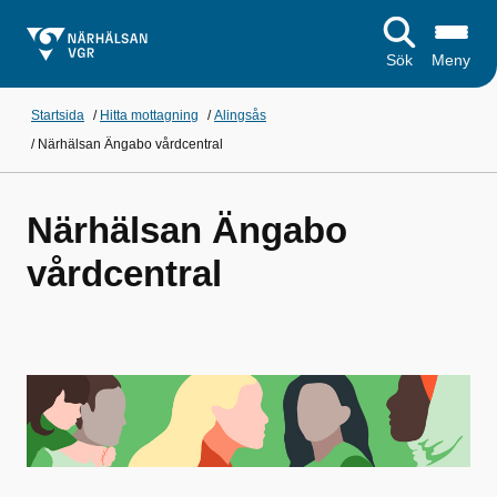
Sök
Meny
Startsida
/
Hitta mottagning
/
Alingsås
/
Närhälsan Ängabo vårdcentral
Närhälsan Ängabo
vårdcentral