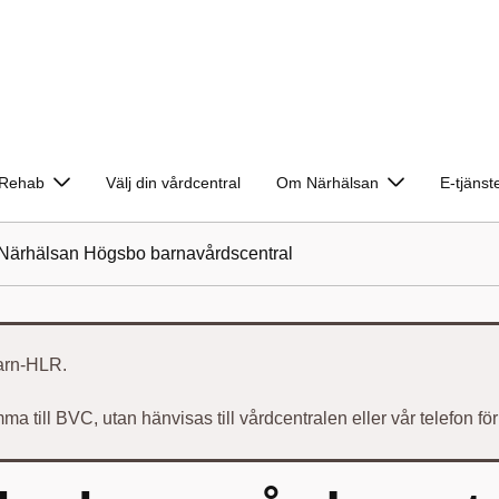
Rehab
Välj din vårdcentral
Om Närhälsan
E-tjänst
Närhälsan Högsbo barnavårdscentral
arn-HLR.
ma till BVC, utan hänvisas till vårdcentralen eller vår telefon fö