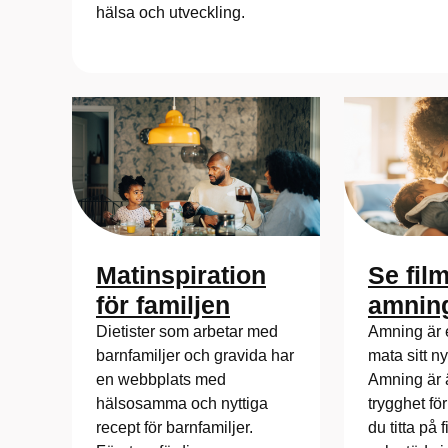
hälsa och utveckling.
Matinspiration
Se fil
för familjen
amnin
Dietister som arbetar med
Amning är et
barnfamiljer och gravida har
mata sitt n
en webbplats med
Amning är 
hälsosamma och nyttiga
trygghet fö
recept för barnfamiljer.
du titta på 