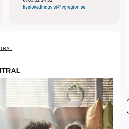
0703 32 14 51
liselotte.lindqvist@vgregion.se
TRAL
NTRAL