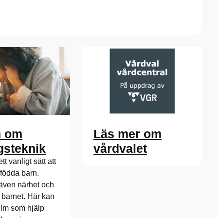
Läs mer om
m om
vårdvalet
gsteknik
t vanligt sätt att
yfödda barn.
även närhet och
r barnet. Här kan
film som hjälp