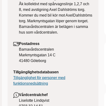
Åk kollektivt med spårvagnslinje 1,2,7 och
8, med avstigning Axel Dahlströms torg.
Kommer du med bil kör mot AxelDahlströms
torg. Markmyntsgatan löper genom torget.
Barnavårdscentralen är belägen i samma
hus som vårdcentralen.
Postadress
Barnavårdscentralen
Markmyntsgatan 14 C
41480
Göteborg
Tillgänglighetsdatabasen
Tillgänglighet för personer med
funktionsnedsättning
Vårdcentralchef
Liselotte Lindqvist