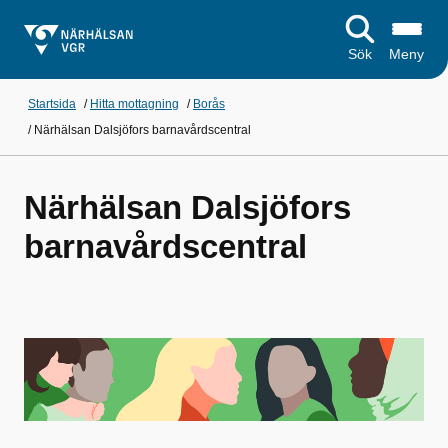
Sök
Meny
Startsida
/
Hitta mottagning
/
Borås
/
Närhälsan Dalsjöfors barnavårdscentral
Närhälsan Dalsjöfors
barnavårdscentral